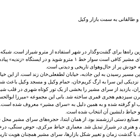
و طالقانی به سمت بازار وکیل
‌ترین راه‌ها برای گشت‌وگذار در شهر استفاده از مترو شیراز است. شب
بخش‌های تاریخی شهر سریع و کم‌هزینه باشد. برای رسیدن به سرای مشیر کافی است سوار خ
مسیر رسیدن به این جاذبه، خیابان لطفعلی‌خان زند است. از این خیابا
د. نزدیکی این سرا به ارگ کریم‌خان، حمام وکیل و مسجد وکیل باعث شده 
گران، بازدید از سرای مشیر را بخشی از یک تور کوتاه شهری در قلب شیرا
رن سیزدهم هجری قمری ساخته شد. بانی این مجموعه «میرزا ابوالحسن
 او گرفته شده و به همین دلیل به «سرای مشیر» معروف شده است. در 
 حیاط دلنشین آن انتخاب شده است.
نایع دستی ارزشمند بود. از همان ابتدا، حجره‌های سرای مشیر محل ف
ینی و هنری در شیراز تبدیل شد. معماری حیاط مرکزی، حوض سنگی، درخ
. با گذشت زمان و تغییر شکل بازارها، سرای مشیر همچنان هویت تاری