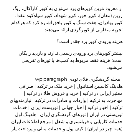
از معروف‌ترین کویرهای یزد می‌توان به کویر کاراکال، ریگ
زرین (مغان)، کویر خور، کویر شهداد، کویر سیاه‌کوه عقدا،
کویر بهادران، هفت سنگ و کویر بافق اشاره کرد که هرکدام
تجربه متفاوتی از کویرگردی ارائه می‌دهند.
هزینه ورودی کویر یزد چقدر است؟
بیشتر کویرهای یزد ورودی رسمی ندارند و بازدید رایگان
است؛ هزینه فقط مربوط به کمپ‌ها یا تورهای تفریحی
می‌شود.
مجله گردشگری فلای تودی wp:paragraph
هلدینگ کاسپین استانبول | خرید ملک در ترکیه | صرافی
معتبر ایرانی در ترکیه | خرید و فروش طلا در ترکیه |
مهاجرت به ترکیه | واردات و صادرات در ترکیه | نیازمندیهای
ترکیه | اخبار ترکیه | اخبار جهانی | توریست ایران | خدمات
توریستی در ایران | تورهای گردشگری ایران | هلدینگ اول |
خدمات کاریابی و فریلنسری و شغل | مرجع اطلاعات ایران
(همه چیز در ایران) | کیف پول و خدمات مالی و پرداخت یار