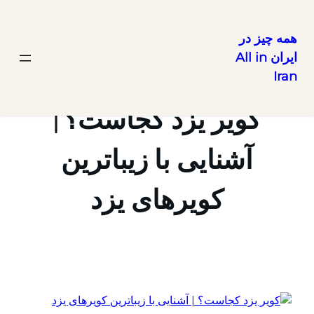
همه چیز در
ایران All in
رفتن
Iran
به
محتوا
کویر یزد کجاست؟ |
آشنایی با زیباترین
کویرهای یزد