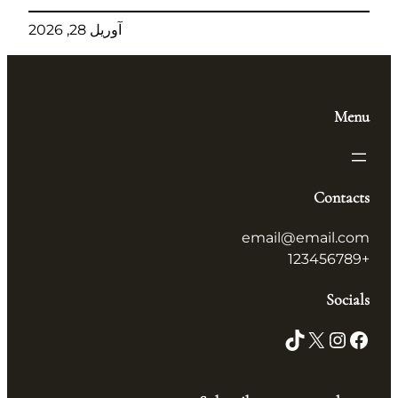
آوریل 28, 2026
Men
Contact
email@email.co
+123456
Social
TikTok
X
Instagram
Facebo