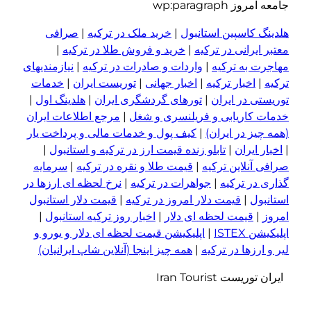
امعه امروز wp:paragraph
لدینگ کاسپین استانبول
|
خرید ملک در ترکیه
|
صرافی
عتبر ایرانی در ترکیه
|
خرید و فروش طلا در ترکیه
|
هاجرت به ترکیه
|
واردات و صادرات در ترکیه
|
نیازمندیهای
رکیه
|
اخبار ترکیه
|
اخبار جهانی
|
توریست ایران
|
خدمات
وریستی در ایران
|
تورهای گردشگری ایران
|
هلدینگ اول
|
دمات کاریابی و فریلنسری و شغل
|
مرجع اطلاعات ایران
همه چیز در ایران)
|
کیف پول و خدمات مالی و پرداخت یار
اخبار ایران
|
تابلو زنده قیمت ارز در ترکیه و استانبول
|
رافی آنلاین ترکیه
|
قیمت طلا و نقره در ترکیه
|
سرمایه
ذاری در ترکیه
|
جواهرات در ترکیه
|
نرخ لحظه ای ارزها در
ستانبول
|
قیمت دلار امروز در ترکیه
|
قیمت دلار استانبول
مروز
|
قیمت لحظه ای دلار
|
اخبار روز ترکیه استانبول
|
پلیکیشن ISTEX
|
اپلیکیشن قیمت لحظه ای دلار و یورو و
یر و ا
ر
زها در ترکیه
|
همه چیز اینجا (آنلاین شاپ ایرانیان)
یران توریست Iran Tourist