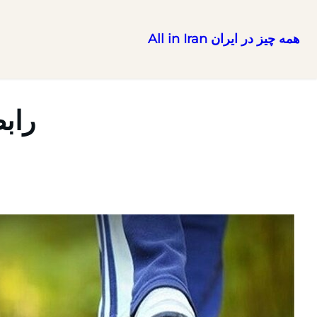
همه چیز در ایران All in Iran
رفتن
به
محتوا
رابط