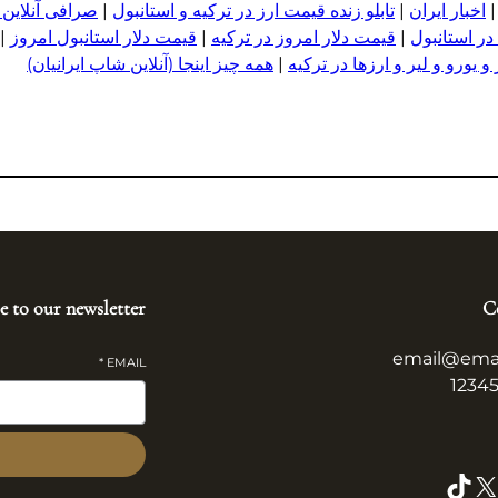
اخبار ایران
|
تابلو زنده قیمت ارز در ترکیه و استانبول
|
صرافی آنلاین 
در استانبول
|
قیمت دلار امروز در ترکیه
|
قیمت دلار استانبول امروز
|
 یورو و لیر و ا
ر
زها در ترکیه
|
همه چیز اینجا (آنلاین شاپ ایرانیان)
e to our newsletter
C
email@ema
*
EMAIL
TikTok