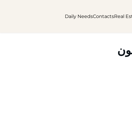
Daily Needs
Contacts
Real Es
خون