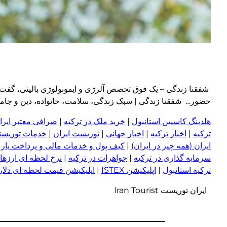
شفقنا زندگی – یک فوق تخصص آلرژی و ایمونولوژی بالینی، گفت: آ
حضور… شفقنا زندگی | سبک زندگی، سلامت، خانواده، دین و جامعه امروز ph
هلدینگ کاسپین استانبول
|
خرید ملک در ترکیه
|
صرافی معتبر ایران
ترکیه
|
اخبار ترکیه
|
اخبار جهانی
|
توریست ایران
|
خدمات توریستی
ایران (همه چیز در ایران)
|
کیف پول و خدمات مالی و پرداخت یار
|
سرمایه گذاری در ترکیه
|
جواهرات در ترکیه
|
نرخ لحظه ای ارزها 
ترکیه استانبول
|
اپلیکیشن ISTEX
|
اپلیکیشن قیمت لحظه ای دلار و
ایران توریست Iran Tourist