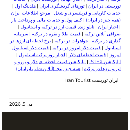
توریستی در ایران
|
تورهای گردشگری ایران
|
هلدینگ اول
|
خدمات کاریابی و فریلنسری و شغل
|
مرجع اطلاعات ایران
(همه چیز در ایران)
|
کیف پول و خدمات مالی و پرداخت یار
|
اخبار ایران
|
تابلو زنده قیمت ارز در ترکیه و استانبول
|
صرافی آنلاین ترکیه
|
قیمت طلا و نقره در ترکیه
|
سرمایه
گذاری در ترکیه
|
جواهرات در ترکیه
|
نرخ لحظه ای ارزها در
استانبول
|
قیمت دلار امروز در ترکیه
|
قیمت دلار استانبول
امروز
|
قیمت لحظه ای دلار
|
اخبار روز ترکیه استانبول
|
اپلیکیشن ISTEX
|
اپلیکیشن قیمت لحظه ای دلار و یورو و
لیر و ا
ر
زها در ترکیه
|
همه چیز اینجا (آنلاین شاپ ایرانیان)
ایران توریست Iran Tourist
می 5, 2026