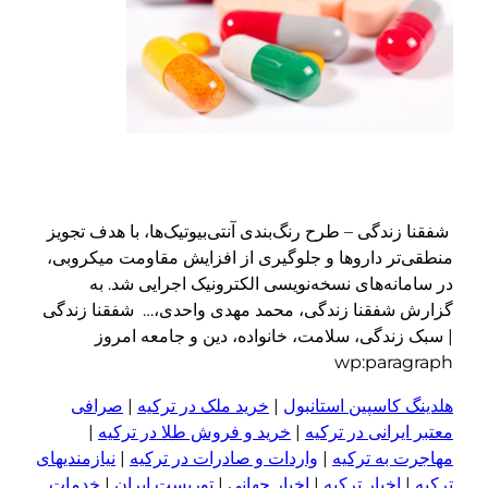
شفقنا زندگی – طرح رنگ‌بندی آنتی‌بیوتیک‌ها، با هدف تجویز
منطقی‌تر داروها و جلوگیری از افزایش مقاومت میکروبی،
در سامانه‌های نسخه‌نویسی الکترونیک اجرایی شد. به
گزارش شفقنا زندگی، محمد مهدی واحدی،… شفقنا زندگی
| سبک زندگی، سلامت، خانواده، دین و جامعه امروز
wp:paragraph
هلدینگ کاسپین استانبول
|
خرید ملک در ترکیه
|
صرافی
معتبر ایرانی در ترکیه
|
خرید و فروش طلا در ترکیه
|
مهاجرت به ترکیه
|
واردات و صادرات در ترکیه
|
نیازمندیهای
ترکیه
|
اخبار ترکیه
|
اخبار جهانی
|
توریست ایران
|
خدمات