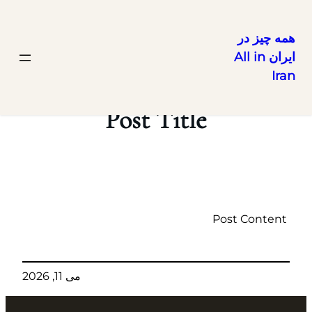
همه چیز در
ایران All in
رفتن
Iran
به
محتوا
Post Title
Post Content
می 11, 2026