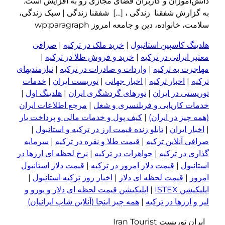
دانش‌آموزان و کاربران فضای مجازی رو به افزایش است.
به گزارش شفقنا زندگی ، […] شفقنا زندگی | سبک زندگی،
سلامت، خانواده، دین و جامعه امروز wp:paragraph
هلدینگ کاسپین استانبول
|
خرید ملک در ترکیه
|
صرافی
معتبر ایرانی در ترکیه
|
خرید و فروش طلا در ترکیه
|
مهاجرت به ترکیه
|
واردات و صادرات در ترکیه
|
نیازمندیهای
ترکیه
|
اخبار ترکیه
|
اخبار جهانی
|
توریست ایران
|
خدمات
توریستی در ایران
|
تورهای گردشگری ایران
|
هلدینگ اول
|
خدمات کاریابی و فریلنسری و شغل
|
مرجع اطلاعات ایران
(همه چیز در ایران)
|
کیف پول و خدمات مالی و پرداخت یار
|
اخبار ایران
|
تابلو زنده قیمت ارز در ترکیه و استانبول
|
صرافی آنلاین ترکیه
|
قیمت طلا و نقره در ترکیه
|
سرمایه
گذاری در ترکیه
|
جواهرات در ترکیه
|
نرخ لحظه ای ارزها در
استانبول
|
قیمت دلار امروز در ترکیه
|
قیمت دلار استانبول
امروز
|
قیمت لحظه ای دلار
|
اخبار روز ترکیه استانبول
|
اپلیکیشن ISTEX
|
اپلیکیشن قیمت لحظه ای دلار و یورو و
لیر و ا
ر
زها در ترکیه
|
همه چیز اینجا (آنلاین شاپ ایرانیان)
ایران توریست Iran Tourist