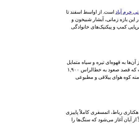
نی خرم آباد
است. از اواسط اسفند تا
 این بازه زمانی، آبشار شبیخون و
(بین ۱۵ تا ۲۵ درجه سانتی‌گراد) شرایط را برای برپایی کمپ و پیکنیک‌های خانوادگی
‌ها به قهوه‌ای تیره و سیاه متمایل
می‌شود. با این حال، تابستان به دلیل ثبات جوی، نبود خطر صاعقه و خشکی مسیرها، بهترین زمان برای کوهنوردان و صخره‌نوردانی است که قصد صعود به خط‌الراس ۱,۹۰۰
منه کوه هوای ییلاقی و مطبوعی
 فصل پاییز (از مهر تا آذر) چهره مخمل‌کوه به کلی تغییر کرده و با زرد و نارنجی شدن برگ درختان بلوط و زالزالک در پارک جنگلی ۵۰۰ هکتاری رباط، اتمسفری کاملاً پاییزی
از آبان آغاز می‌شود که سنگ‌ها را