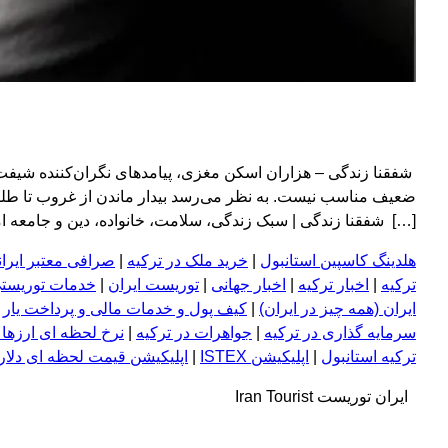
شفقنا زندگی – هزاران اسکن مغزی، پیامدهای نگران‌کننده‌ شیفت‌
ضعیف مناسب نیست. به نظر می‌رسد بیدار ماندن از غروب تا طلوع 
[…] شفقنا زندگی | سبک زندگی، سلامت، خانواده، دین و جامعه امروز ragraph
هلدینگ کاسپین استانبول
|
خرید ملک در ترکیه
|
صرافی معتبر ایران
ترکیه
|
اخبار ترکیه
|
اخبار جهانی
|
توریست ایران
|
خدمات توریستی
ایران (همه چیز در ایران)
|
کیف پول و خدمات مالی و پرداخت یار
|
سرمایه گذاری در ترکیه
|
جواهرات در ترکیه
|
نرخ لحظه ای ارزها 
ترکیه استانبول
|
اپلیکیشن ISTEX
|
اپلیکیشن قیمت لحظه ای دلار و
ایران توریست Iran Tourist