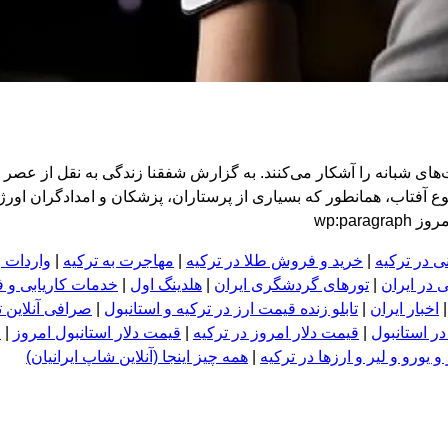
های شبانه را آشکار می‌کنند. به گزارش شفقنا زندگی به نقل از عصر 
آفتاب، همانطور که بسیاری از پرستاران، پزشکان و امدادگران اورژان
wp:pa
ی در ترکیه
|
خرید و فروش طلا در ترکیه
|
مهاجرت به ترکیه
|
واردات و
 در ایران
|
تورهای گردشگری ایران
|
هلدینگ اول
|
خدمات کاریابی و 
اخبار ایران
|
تابلو زنده قیمت ارز در ترکیه و استانبول
|
صرافی آنلاین ت
در استانبول
|
قیمت دلار امروز در ترکیه
|
قیمت دلار استانبول امروز
|
ق
 یورو و لیر و ا
ر
زها در ترکیه
|
همه چیز اینجا (آنلاین شاپ ایرانیان)