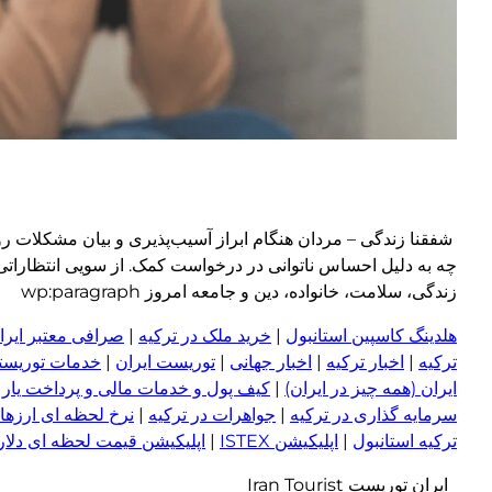
شفقنا زندگی – مردان هنگام ابراز آسیب‌پذیری و بیان مشکلات رو
چه به دلیل احساس ناتوانی در درخواست کمک. از سویی انتظاراتی 
زندگی، سلامت، خانواده، دین و جامعه امروز wp:paragraph
هلدینگ کاسپین استانبول
|
خرید ملک در ترکیه
|
صرافی معتبر ایران
ترکیه
|
اخبار ترکیه
|
اخبار جهانی
|
توریست ایران
|
خدمات توریستی
ایران (همه چیز در ایران)
|
کیف پول و خدمات مالی و پرداخت یار
|
سرمایه گذاری در ترکیه
|
جواهرات در ترکیه
|
نرخ لحظه ای ارزها 
ترکیه استانبول
|
اپلیکیشن ISTEX
|
اپلیکیشن قیمت لحظه ای دلار و
ایران توریست Iran Tourist