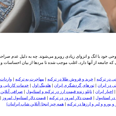
حی خود با انگ و انزوای زیادی روبرو می‌شوند. چه به دلیل عدم صراح
که جامعه از آنها دارد، اغلب موجب شده تا مردها از بیان احساسات و
ی در ترکیه
|
خرید و فروش طلا در ترکیه
|
مهاجرت به ترکیه
|
واردات 
 در ایران
|
تورهای گردشگری ایران
|
هلدینگ اول
|
خدمات کاریابی و
اخبار ایران
|
تابلو زنده قیمت ارز در ترکیه و استانبول
|
صرافی آنلاین 
در استانبول
|
قیمت دلار امروز در ترکیه
|
قیمت دلار استانبول امروز
|
 یورو و لیر و ا
ر
زها در ترکیه
|
همه چیز اینجا (آنلاین شاپ ایرانیان)