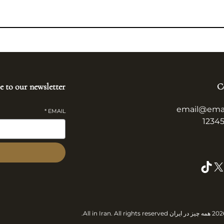
e to our newsletter
C
email@ema
*
EMAIL
TikTok