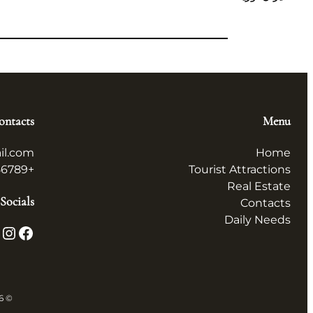
ontacts
Menu
il.com
Home
+123456789
Tourist Attractions
Real Estate
Socials
Contacts
Daily Needs
X
Instagram
Facebook
© 2026 همه چیز در ایران All in Iran. All rights reserved.