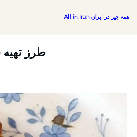
همه چیز در ایران All in Iran
رفتن
به
محتوا
طرز تهیه 