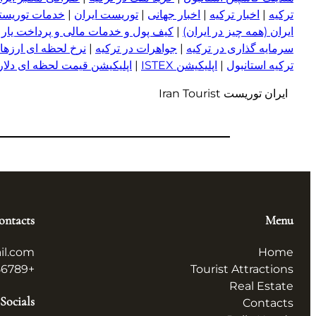
ترکیه
|
اخبار ترکیه
|
اخبار جهانی
|
توریست ایران
|
خدمات توریستی
ایران (همه چیز در ایران)
|
کیف پول و خدمات مالی و پرداخت یار
|
سرمایه گذاری در ترکیه
|
جواهرات در ترکیه
|
نرخ لحظه ای ارزها 
ترکیه استانبول
|
اپلیکیشن ISTEX
|
اپلیکیشن قیمت لحظه ای دلار و
ایران توریست Iran Tourist
ontacts
Menu
il.com
Home
+123456789
Tourist Attractions
Real Estate
Socials
Contacts