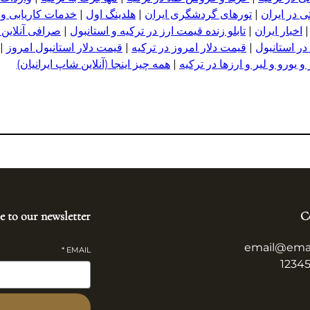
 در ایران
|
تورهای گردشگری ایران
|
هلدینگ اول
|
خدمات کاریابی و
اخبار ایران
|
تابلو زنده قیمت ارز در ترکیه و استانبول
|
صرافی آنلاین 
در استانبول
|
قیمت دلار امروز در ترکیه
|
قیمت دلار استانبول امروز
|
 یورو و لیر و ا
ر
زها در ترکیه
|
همه چیز اینجا (آنلاین شاپ ایرانیان)
e to our newsletter
C
email@ema
*
EMAIL