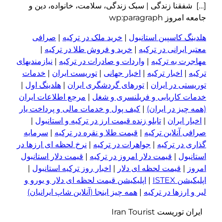
…] شفقنا زندگی | سبک زندگی، سلامت، خانواده، دین و
امعه امروز wp:paragraph
لدینگ کاسپین استانبول
|
خرید ملک در ترکیه
|
صرافی
عتبر ایرانی در ترکیه
|
خرید و فروش طلا در ترکیه
|
هاجرت به ترکیه
|
واردات و صادرات در ترکیه
|
نیازمندیهای
رکیه
|
اخبار ترکیه
|
اخبار جهانی
|
توریست ایران
|
خدمات
وریستی در ایران
|
تورهای گردشگری ایران
|
هلدینگ اول
|
دمات کاریابی و فریلنسری و شغل
|
مرجع اطلاعات ایران
همه چیز در ایران)
|
کیف پول و خدمات مالی و پرداخت یار
اخبار ایران
|
تابلو زنده قیمت ارز در ترکیه و استانبول
|
رافی آنلاین ترکیه
|
قیمت طلا و نقره در ترکیه
|
سرمایه
ذاری در ترکیه
|
جواهرات در ترکیه
|
نرخ لحظه ای ارزها در
ستانبول
|
قیمت دلار امروز در ترکیه
|
قیمت دلار استانبول
مروز
|
قیمت لحظه ای دلار
|
اخبار روز ترکیه استانبول
|
پلیکیشن ISTEX
|
اپلیکیشن قیمت لحظه ای دلار و یورو و
یر و ا
ر
زها در ترکیه
|
همه چیز اینجا (آنلاین شاپ ایرانیان)
یران توریست Iran Tourist