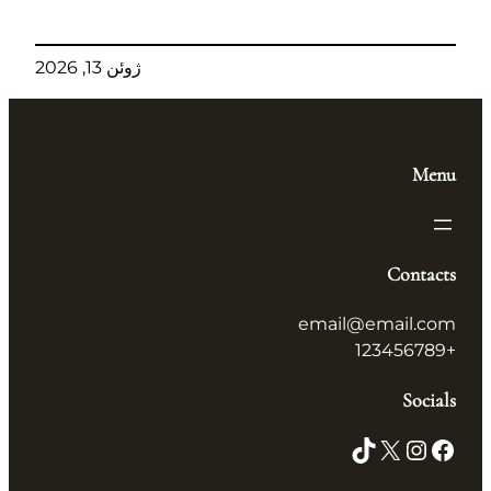
ژوئن 13, 2026
Men
Contact
email@email.co
+1234567
Social
TikTok
X
Instagram
Facebo