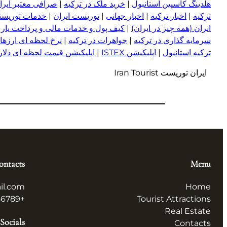
هلدینگ کاسپین استانبول
|
خرید ملک در ترکیه
|
صرافی معتبر ایران
ترکیه
|
اخبار ترکیه
|
اخبار جهانی
|
توریست ایران
|
خدمات توریستی
ایران (همه چیز در ایران)
|
کیف پول و خدمات مالی و پرداخت یار
|
سرمایه گذاری در ترکیه
|
جواهرات در ترکیه
|
نرخ لحظه ای ارزها 
ترکیه استانبول
|
اپلیکیشن ISTEX
|
اپلیکیشن قیمت لحظه ای دلار و
ایران توریست Iran Tourist
ontacts
Menu
il.com
Home
+123456789
Tourist Attractions
Real Estate
Socials
Contacts