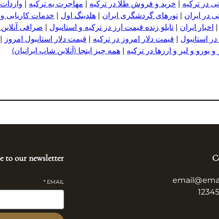
ی در ترکیه
|
خرید و فروش طلا در ترکیه
|
مهاجرت به ترکیه
|
واردات 
 در ایران
|
تورهای گردشگری ایران
|
هلدینگ اول
|
خدمات کاریابی و
اخبار ایران
|
تابلو زنده قیمت ارز در ترکیه و استانبول
|
صرافی آنلاین 
در استانبول
|
قیمت دلار امروز در ترکیه
|
قیمت دلار استانبول امروز
|
 یورو و لیر و ا
ر
زها در ترکیه
|
همه چیز اینجا (آنلاین شاپ ایرانیان)
e to our newsletter
C
email@ema
*
EMAIL