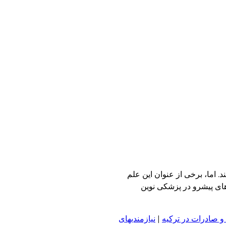
. اما، برخی از عنوان این علم
ش شفقنا زندگی به نقل از مهر، سلول‌درمانی (Cell Therapy) یکی از شاخه‌های پیشرو در پزشکی نوین
و صادرات در ترکیه
|
نیازمندیهای