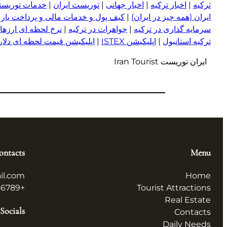
ترکیه
|
اخبار ترکیه
|
اخبار جهانی
|
توریست ایران
|
خدمات توریستی
ایران (همه چیز در ایران)
|
کیف پول و خدمات مالی و پرداخت یار
|
سرمایه گذاری در ترکیه
|
جواهرات در ترکیه
|
نرخ لحظه ای ارزها 
ترکیه استانبول
|
اپلیکیشن ISTEX
|
اپلیکیشن قیمت لحظه ای دلار و
ایران توریست Iran Tourist
ontacts
Menu
il.com
Home
+123456789
Tourist Attractions
Real Estate
Socials
Contacts
Daily Needs