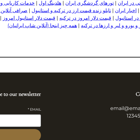
 در ایران
|
تورهای گردشگری ایران
|
هلدینگ اول
|
خدمات کاریابی و
اخبار ایران
|
تابلو زنده قیمت ارز در ترکیه و استانبول
|
صرافی آنلاین 
در استانبول
|
قیمت دلار امروز در ترکیه
|
قیمت دلار استانبول امروز
|
 یورو و لیر و ا
ر
زها در ترکیه
|
همه چیز اینجا (آنلاین شاپ ایرانیان)
e to our newsletter
C
email@ema
*
EMAIL