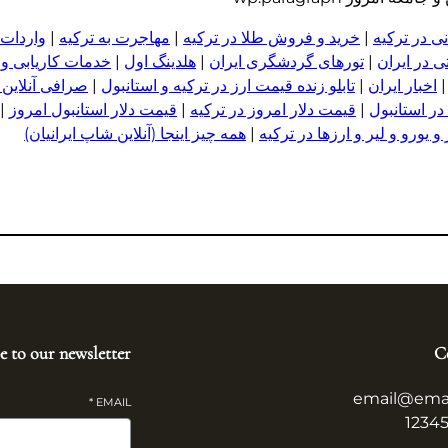
ی در ترکیه
|
خرید و فروش طلا در ترکیه
|
مهاجرت به ترکیه
|
واردات 
 در ایران
|
تورهای گردشگری ایران
|
هلدینگ اول
|
خدمات کاریابی و
اخبار ایران
|
تابلو زنده قیمت ارز در ترکیه و استانبول
|
صرافی آنلاین 
در استانبول
|
قیمت دلار امروز در ترکیه
|
قیمت دلار استانبول امروز
|
 یورو و لیر و ا
ر
زها در ترکیه
|
همه چیز اینجا (آنلاین شاپ ایرانیان)
e to our newsletter
C
email@ema
*
EMAIL