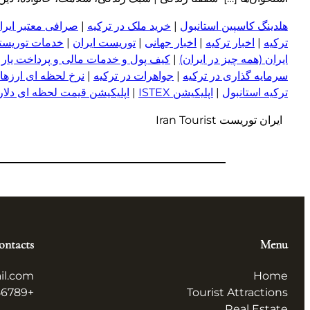
هلدینگ کاسپین استانبول
|
خرید ملک در ترکیه
|
صرافی معتبر ایران
ترکیه
|
اخبار ترکیه
|
اخبار جهانی
|
توریست ایران
|
خدمات توریستی
ایران (همه چیز در ایران)
|
کیف پول و خدمات مالی و پرداخت یار
|
سرمایه گذاری در ترکیه
|
جواهرات در ترکیه
|
نرخ لحظه ای ارزها 
ترکیه استانبول
|
اپلیکیشن ISTEX
|
اپلیکیشن قیمت لحظه ای دلار و
ایران توریست Iran Tourist
ontacts
Menu
il.com
Home
+123456789
Tourist Attractions
Real Estate