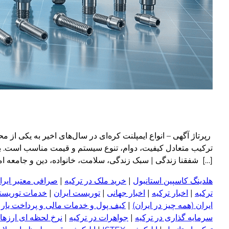
رپرتاژ آگهی – انواع ایمپلنت کره‌ای در سال‌های اخیر به یکی از محب
ترکیب متعادل کیفیت، دوام، تنوع سیستم و قیمت مناسب است. بسیار
[…] شفقنا زندگی | سبک زندگی، سلامت، خانواده، دین و جامعه امروز ragraph
هلدینگ کاسپین استانبول
|
خرید ملک در ترکیه
|
صرافی معتبر ایران
ترکیه
|
اخبار ترکیه
|
اخبار جهانی
|
توریست ایران
|
خدمات توریستی
ایران (همه چیز در ایران)
|
کیف پول و خدمات مالی و پرداخت یار
|
سرمایه گذاری در ترکیه
|
جواهرات در ترکیه
|
نرخ لحظه ای ارزها 