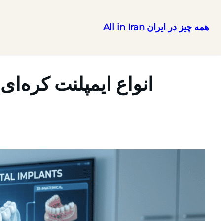
همه چیز در ایران All in Iran
رفتن
به
محتوا
انواع ایمپلنت کره‌ای |