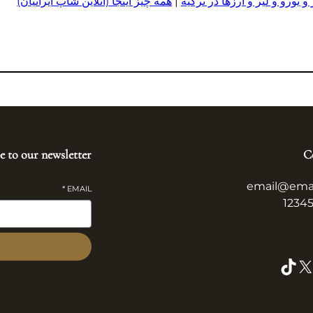
 یورو و لیر و ا
ر
زها در ترکیه
|
همه چیز اینجا (آنلاین شاپ ایرانیان)
e to our newsletter
C
email@ema
*
EMAIL
TikTok