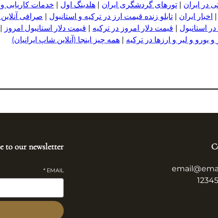
 در ایران
|
تورهای گردشگری ایران
|
هلدینگ اول
|
خدمات کاریابی و
اخبار ایران
|
تابلو زنده قیمت ارز در ترکیه و استانبول
|
صرافی آنلاین 
در استانبول
|
قیمت دلار امروز در ترکیه
|
قیمت دلار استانبول امروز
|
 یورو و لیر و ا
ر
زها در ترکیه
|
همه چیز اینجا (آنلاین شاپ ایرانیان)
e to our newsletter
C
email@ema
*
EMAIL