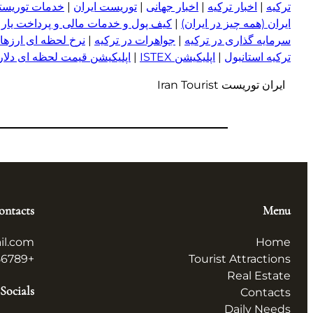
ترکیه
|
اخبار ترکیه
|
اخبار جهانی
|
توریست ایران
|
خدمات توریستی
ایران (همه چیز در ایران)
|
کیف پول و خدمات مالی و پرداخت یار
|
سرمایه گذاری در ترکیه
|
جواهرات در ترکیه
|
نرخ لحظه ای ارزها 
ترکیه استانبول
|
اپلیکیشن ISTEX
|
اپلیکیشن قیمت لحظه ای دلار و
ایران توریست Iran Tourist
ontacts
Menu
il.com
Home
+123456789
Tourist Attractions
Real Estate
Socials
Contacts
Daily Needs