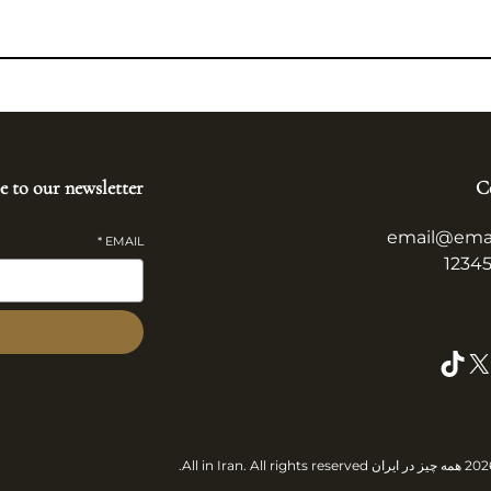
e to our newsletter
C
email@ema
*
EMAIL
TikTok