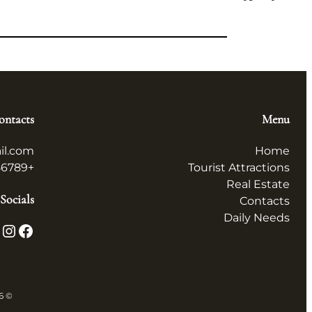
ontacts
Menu
il.com
Home
+123456789
Tourist Attractions
Real Estate
Socials
Contacts
Daily Needs
X
Instagram
Facebook
© 2026 همه چیز در ایران All in Iran. All rights reserved.