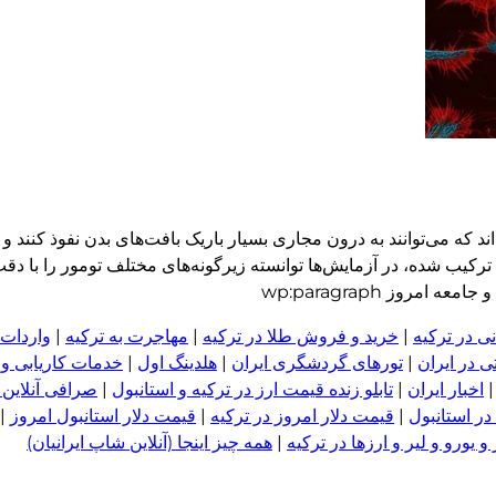
د که می‌توانند به درون مجاری بسیار باریک بافت‌های بدن نفوذ کنند
روز wp:paragraph
ی در ترکیه
|
خرید و فروش طلا در ترکیه
|
مهاجرت به ترکیه
|
واردات 
 در ایران
|
تورهای گردشگری ایران
|
هلدینگ اول
|
خدمات کاریابی و
اخبار ایران
|
تابلو زنده قیمت ارز در ترکیه و استانبول
|
صرافی آنلاین 
در استانبول
|
قیمت دلار امروز در ترکیه
|
قیمت دلار استانبول امروز
|
 یورو و لیر و ا
ر
زها در ترکیه
|
همه چیز اینجا (آنلاین شاپ ایرانیان)