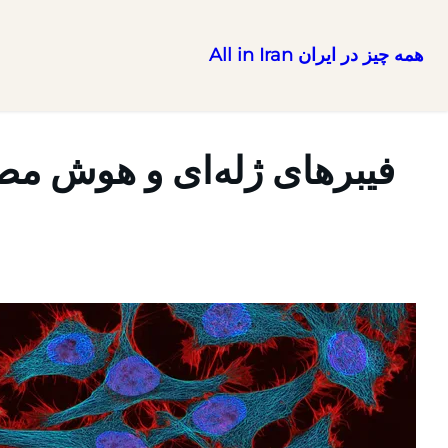
همه چیز در ایران All in Iran
رفتن
به
محتوا
فیبرهای ژله‌ای و هوش م