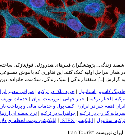
شفقنا زندگی_ پژوهشگران فیبرهای هیدروژلی فوق‌نازکی ساخته‌ان
به گزارش […] شفقنا زندگی | سبک زندگی، سلامت، خانواده، دین و جامعه ام
هلدینگ کاسپین استانبول
|
خرید ملک در ترکیه
|
صرافی معتبر ایران
ترکیه
|
اخبار ترکیه
|
اخبار جهانی
|
توریست ایران
|
خدمات توریستی
ایران (همه چیز در ایران)
|
کیف پول و خدمات مالی و پرداخت یار
|
سرمایه گذاری در ترکیه
|
جواهرات در ترکیه
|
نرخ لحظه ای ارزها 
ترکیه استانبول
|
اپلیکیشن ISTEX
|
اپلیکیشن قیمت لحظه ای دلار و
ایران توریست Iran Tourist