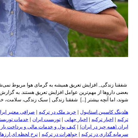
شفقنا زندگی_ افزایش تعریق همیشه به گرمای هوا مربوط نمی‌شو
بعضی داروها از مهم‌ترین عوامل افزایش تعریق هستند. به گزارش
شوند، اما آنچه بیشتر […] شفقنا زندگی | سبک زندگی، سلامت، خانواده، دین
هلدینگ کاسپین استانبول
|
خرید ملک در ترکیه
|
صرافی معتبر ایران
ترکیه
|
اخبار ترکیه
|
اخبار جهانی
|
توریست ایران
|
خدمات توریستی
ایران (همه چیز در ایران)
|
کیف پول و خدمات مالی و پرداخت یار
|
سرمایه گذاری در ترکیه
|
جواهرات در ترکیه
|
نرخ لحظه ای ارزها 