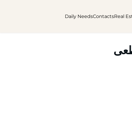
Daily Needs
Contacts
Real Es
طعی