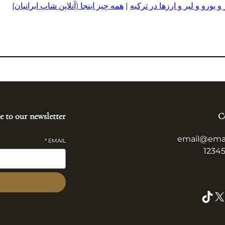
 یورو و لیر و ا
ر
زها در ترکیه
|
همه چیز اینجا (آنلاین شاپ ایرانیان)
e to our newsletter
C
email@ema
*
EMAIL
TikTok